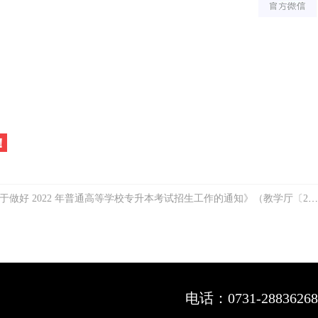
！
学校专升本考试招生工作的通知》（教学厅〔2021〕8 号）等相关文件精神，为做好我省 2022 年普通高等学校专升本考试招生工作，特制定本实施方案。
电话：
0731-28836268